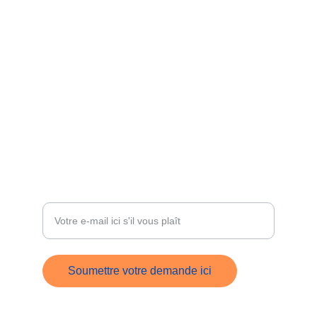
NOUS CONTACTER
info@lamaisondesobjets.com
+33 6 09 30 78 38
ÊTRE RECONTACTÉ
Entrez votre adresse e-mail
Soumettre votre demande ici