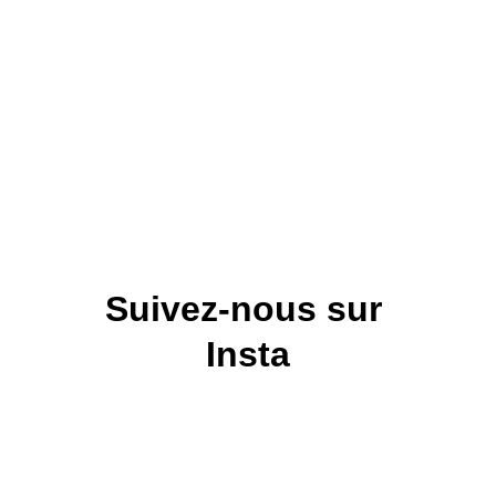
Une
pièce coup de cœur
, idéale pour une décoration
audacieuse, une collection design ou un intérieur
contemporain en quête de caractère.
Visible au
Village du Brocanteur à Vauvert
Envoi
possible
Suivez-nous sur 
Insta