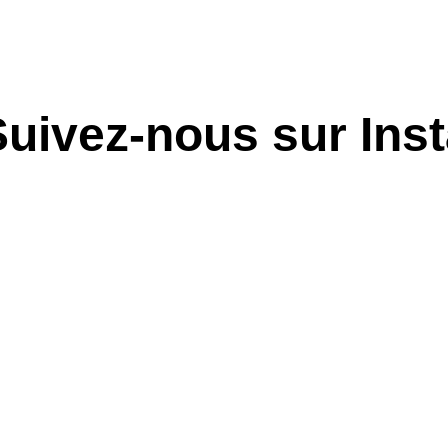
Suivez-nous sur Inst