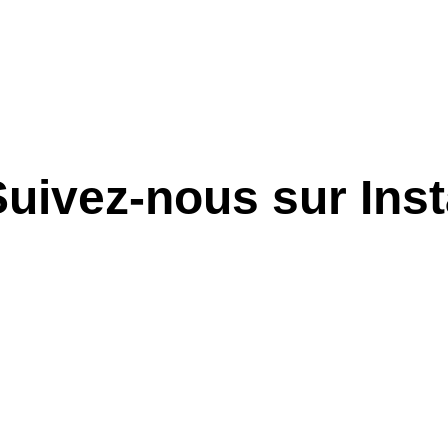
Suivez-nous sur Inst